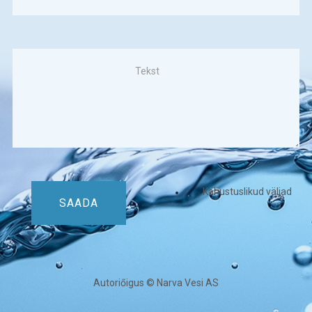
Kohustuslikud väljad
SAADA
Autoriőigus © Narva Vesi AS