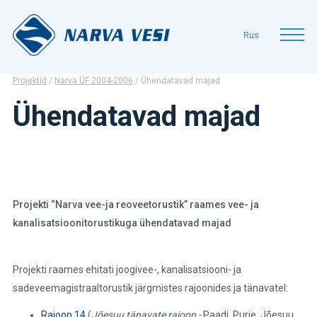
Kontakt
Rus
Operatiiv
Projektid
/
Narva ÜF 2004-2006
/
Ühendatavad majad
Ühendatavad majad
Projekti “Narva vee-ja reoveetorustik” raames vee- ja
kanalisatsioonitorustikuga ühendatavad majad
Projekti raames ehitati joogivee-, kanalisatsiooni- ja
sadeveemagistraaltorustik järgmistes rajoonides ja tänavatel:
Rajoon 14
(
Jõesuu tänavate rajoon -
Paadi, Purje, Jõesuu,