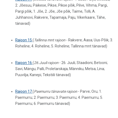
2. Jõesuu, Päikese, Pikse, Pikse põik, Pilve, Vihma, Pargi,
Pargi põik, 1. Jõe, 2. Jõe, Jõe põik, Taime, Tolli, A.
Juhhanovi, Rakvere, Tapamaja, Paju, Vikerkaare, Tähe,
tänavad)
Rajoon 15
(
Tallinna mnt rajoon
- Rakvere; Aasa; Uus-Põik; 3.
Roheline; 4. Roheline; 5. Roheline; Tallinna mnt tänavad)
Rajoon 16
(
26.Juuli rajoon
- 26. Juuli; Staadioni; Betooni;
Savi; Mängu; Palli; Proletarskaja; Männiku; Metsa; Lina;
Puuvilja; Kanepi; Tekstiili tänavad)
Rajoon 17
(
Paemurru tänavate rajoon
- Parve; Oru; 1.
Paemurru; 2. Paemurru; 3. Paemurru; 4. Paemurru; 5.
Paemurru; 6. Paemurru tänavad)