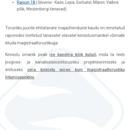
Rajoon 18
(
Siivertsi
- Kase; Lepa; Gorbatsi; Männi; Vaikne
põik; Weizenbergi tänavad)
Torustiku juurde ehitatavate majaühenduste kaudu on nimetatud
rajoonides loetletud tänavatel elavatel kinnistuomanikel võimalik
liituda magistraaltorustikuga.
Kinnistu omanik peab
ise kandma kõik kulud,
mida ta teeb
joogivee- ja kanalisatsioonitorustiku projekteerimiseks ja
ehituseks
oma kinnistu piires
kuni magistraaltorustiku
liitumispunktini
.