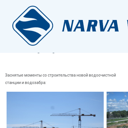
Проекты
Контакты
Проекты
/
Narva ÜF 2007-2013
/
Фотографии
Срочное
Фотографии
Заснятые моменты со строительства новой водоочистной
станции и водозабра: